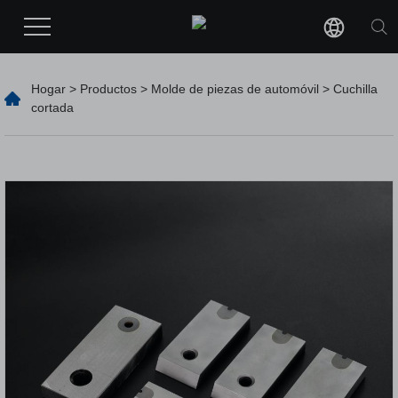
Hogar
>
Productos
>
Molde de piezas de automóvil
> Cuchilla
cortada