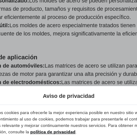
sonalizado:
Los moldes de acero se pueden personalizar 
ormas de producto, tamaños y requisitos de procesamie
 eficientemente al proceso de producción específico.
til:
Los moldes de acero especialmente tratados tienen u
uente de los moldes, mejora significativamente la eficie
de aplicación
n de automóviles:
Las matrices de acero se utilizan pa
iezas de motor para garantizar una alta precisión y durabi
n de electrodomésticos:
Las matrices de acero se utili
tes internas de electrodomésticos como refrigeradores, l
Aviso de privacidad
rmosa y un tamaño consistente.
n de productos electrónicos:
Los componentes electróni
os cookies para ofrecerle la mejor experiencia posible en nuestro sitio
etc. pueden ser moldeados y procesados con precisión p
ntimiento al uso de cookies, podemos trabajar para presentarle el con
l producto.
relevante y mejorar continuamente nuestros servicios. Para obtener 
n de equipos mecánicos:
Los moldes de acero desempeñ
ión, consulte la
política de privacidad
.