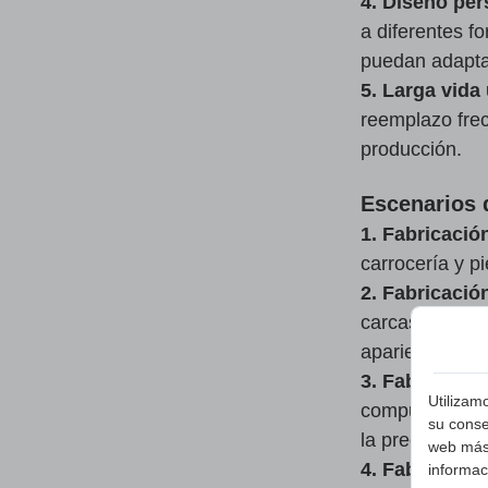
4. Diseño per
a diferentes f
puedan adaptar
5. Larga vida ú
reemplazo frec
producción.
Escenarios 
1. Fabricació
carrocería y p
2. Fabricació
carcasas y par
apariencia he
3. Fabricació
Utilizam
computadoras, 
su conse
la precisión de
web más 
4. Fabricació
informac