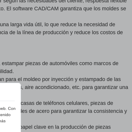
según las necesidades del cliente, respuesta flexible
nto. El software CAD/CAM garantiza que los moldes se
na larga vida útil, lo que reduce la necesidad de
ncia de la línea de producción y reduce los costos de
ra estampar piezas de automóviles como marcos de
lidad.
zan para el moldeo por inyección y estampado de las
avadoras, aire acondicionado, etc. para garantizar una
cos, carcasas de teléfonos celulares, piezas de
 web. Con
or moldes de acero para garantizar la consistencia y
tenido
más
an un papel clave en la producción de piezas