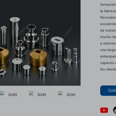
formación
la fabric
Normalmen
excelente
de manera
mucho ti
a estrict
una larga
estampado
capaces d
los clien
Soli