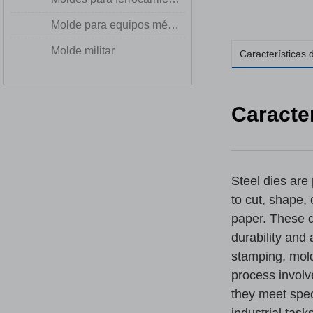
Molde para equipos médicos
Molde militar
Características 
Caracter
Steel dies are
to cut, shape, 
paper. These d
durability and 
stamping, mold
process involv
they meet spec
industrial tasks