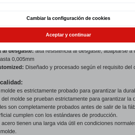
es como rodamientos, engranajes y otras formas compleja
moldeo de alta resistencia.
Cambiar la configuración de cookies
técnicos
ero de herramientas de alto carbono, acero de carburo,
Aceptar y continuar
-65 HRC
a al desgaste:
alta resistencia al desgaste, adaptarse a 
asta 0,005mm
stomized:
Diseñado y procesado según el requisito del c
calidad:
l molde es estrictamente probado para garantizar la durab
 del molde se prueban estrictamente para garantizar la du
es son completamente probados antes de salir de la fáb
icial cumplen con los estándares de producción.
acero tienen una larga vida útil en condiciones normale
 molde.