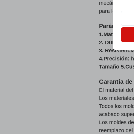
mecánicas, tal
para lograr el 
Parámetros 
1.Material:
ac
2. Dureza:
58
3. Resistenci
4.Precisión:
h
Tamaño 5.Cu
Garantía de 
El material de
Los materiales
Todos los mold
acabado superf
Los moldes de 
reemplazo del