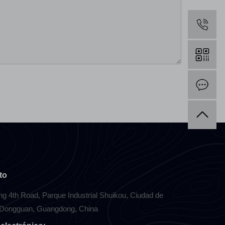
to
g 4th Road, Parque Industrial Shuikou, Ciudad de
 Dongguan, Guangdong, China