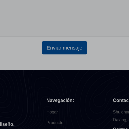
Enviar mensaje
Navegación:
Contac
Hogar
Shuichan
Dalang,
Producto
diseño,