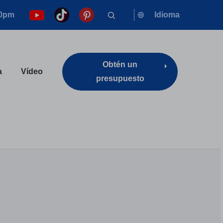
00pm
Idioma
Obtén un
a
Vídeo
presupuesto