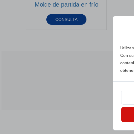
Molde de partida en frío
CONSULTA
Utiliza
Con su 
conten
obtene