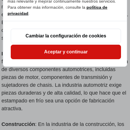
más relevante y mejorar continuamente nuestros servicios.
metálicos utilizados en el ensamblaje de productos
Para obtener más información, consulte la
política de
privacidad
.
electrónicos, como conectores, terminales y contactos.
Estos componentes requieren alta precisión y
confiabilidad, lo que hace que el estampado en frío
Cambiar la configuración de cookies
sea un método de fabricación ideal.
Aceptar y continuar
Industria automotriz
: Los moldes de estampación en
frío desempeñan un papel importante en la producción
de diversos componentes automotrices, incluidas
piezas de motor, componentes de transmisión y
sujetadores de chasis. La industria automotriz exige
piezas duraderas y de alta calidad, lo que hace que el
estampado en frío sea una opción de fabricación
atractiva.
Construcción
: En la industria de la construcción, los