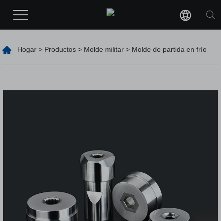
Hogar
>
Productos
>
Molde militar
> Molde de partida en frío